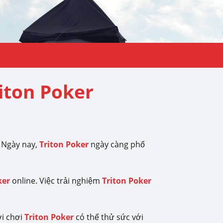
iton Poker
. Ngày nay,
Triton Poker
ngày càng phổ
ker
online. Việc trải nghiệm
Triton Poker
ời chơi
Triton Poker
có thể thử sức với