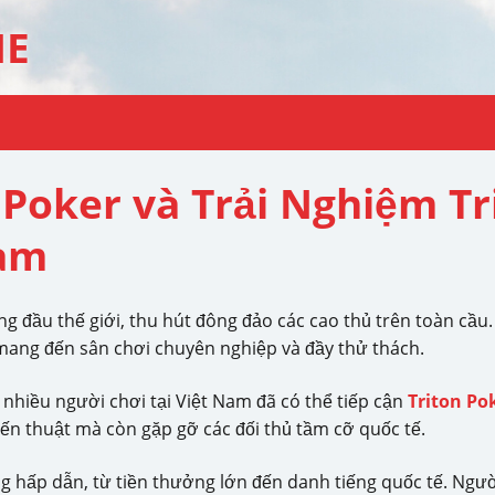
NE
Poker và Trải Nghiệm Tr
Nam
àng đầu thế giới, thu hút đông đảo các cao thủ trên toàn cầu
 mang đến sân chơi chuyên nghiệp và đầy thử thách.
 nhiều người chơi tại Việt Nam đã có thể tiếp cận
Triton Po
ến thuật mà còn gặp gỡ các đối thủ tầm cỡ quốc tế.
hấp dẫn, từ tiền thưởng lớn đến danh tiếng quốc tế. Ngư