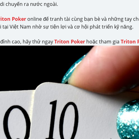
di chuyển ra nước ngoài.
riton Poker
online để tranh tài cùng bạn bè và những tay chơ
tại Việt Nam nhờ sự tiện lợi và cơ hội phát triển kỹ năng.
 đỉnh cao, hãy thử ngay
Triton Poker
hoặc tham gia
Triton 