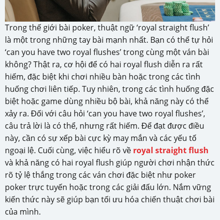
Trong thế giới bài poker, thuật ngữ ‘royal straight flush’
là một trong những tay bài mạnh nhất. Bạn có thể tự hỏi
‘can you have two royal flushes’ trong cùng một ván bài
không? Thật ra, cơ hội để có hai royal flush diễn ra rất
hiếm, đặc biệt khi chơi nhiều bàn hoặc trong các tình
huống chơi liên tiếp. Tuy nhiên, trong các tình huống đặc
biệt hoặc game dùng nhiều bộ bài, khả năng này có thể
xảy ra. Đối với câu hỏi ‘can you have two royal flushes’,
câu trả lời là có thể, nhưng rất hiếm. Để đạt được điều
này, cần có sự xếp bài cực kỳ may mắn và các yếu tố
ngoại lệ. Cuối cùng, việc hiểu rõ về
royal straight flush
và khả năng có hai royal flush giúp người chơi nhận thức
rõ tỷ lệ thắng trong các ván chơi đặc biệt như poker
poker trực tuyến hoặc trong các giải đấu lớn. Nắm vững
kiến thức này sẽ giúp bạn tối ưu hóa chiến thuật chơi bài
của mình.