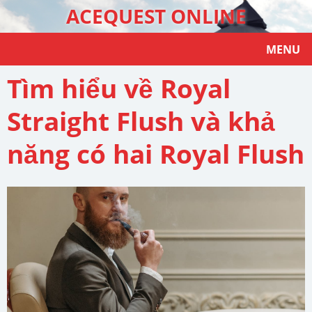
ACEQUEST ONLINE
MENU
Tìm hiểu về Royal
Straight Flush và khả
năng có hai Royal Flush