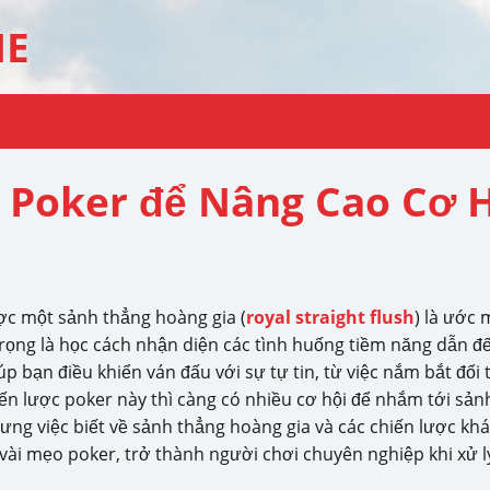
NE
 Poker để Nâng Cao Cơ 
ược một sảnh thẳng hoàng gia (
royal straight flush
) là ước
trọng là học cách nhận diện các tình huống tiềm năng dẫn đế
p bạn điều khiển ván đấu với sự tự tin, từ việc nắm bắt đối
 lược poker này thì càng có nhiều cơ hội để nhắm tới sảnh
g việc biết về sảnh thẳng hoàng gia và các chiến lược khác
 vài mẹo poker, trở thành người chơi chuyên nghiệp khi xử