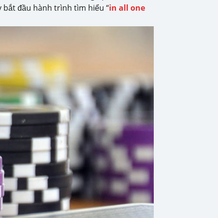
 bắt đầu hành trình tìm hiểu “
in all one