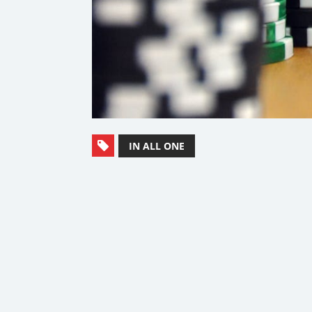
IN ALL ONE