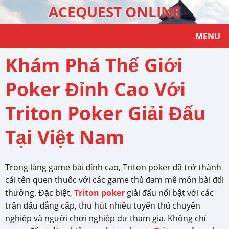
ACEQUEST ONLINE
MENU
Khám Phá Thế Giới
Poker Đỉnh Cao Với
Triton Poker Giải Đấu
Tại Việt Nam
Trong làng game bài đỉnh cao, Triton poker đã trở thành
cái tên quen thuộc với các game thủ đam mê môn bài đổi
thưởng. Đặc biệt,
Triton poker
giải đấu nổi bật với các
trận đấu đẳng cấp, thu hút nhiều tuyển thủ chuyên
nghiệp và người chơi nghiệp dư tham gia. Không chỉ