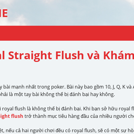
NE
al Straight Flush và Khá
y bài mạnh nhất trong poker. Bài này bao gồm 10, J, Q, K và 
phải là một tay bài không thể bị đánh bại hay không.
i royal flush là không thể bị đánh bại. Khi bạn sở hữu royal 
aight flush
trở thành mục tiêu hàng đầu của nhiều người ch
t, nếu cả hai người chơi đều có royal flush, sẽ có một sự h