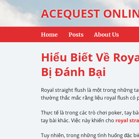
ACEQUEST ONLI
Home
Posts
About Us
Hiểu Biết Về Roy
Bị Đánh Bại
Royal straight flush là một trong những ta
thường thắc mắc rằng liệu royal flush có 
Thực tế là trong các trò chơi poker, tay bà
tay bài khác. Việc này khiến cho
royal str
Tuy nhiên, trong những tình huống đặc biệ