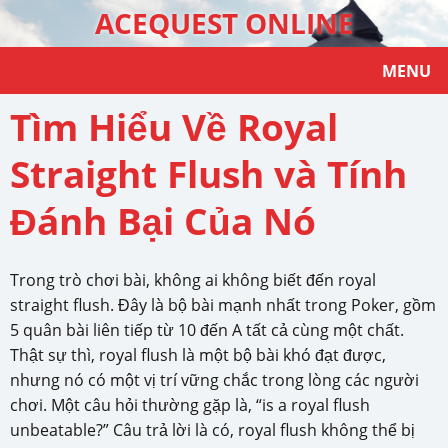
ACEQUEST ONLINE
MENU
Tìm Hiểu Về Royal
Straight Flush và Tính
Đánh Bại Của Nó
Trong trò chơi bài, không ai không biết đến royal
straight flush. Đây là bộ bài mạnh nhất trong Poker, gồm
5 quân bài liên tiếp từ 10 đến A tất cả cùng một chất.
Thật sự thì, royal flush là một bộ bài khó đạt được,
nhưng nó có một vị trí vững chắc trong lòng các người
chơi. Một câu hỏi thường gặp là, “is a royal flush
unbeatable?” Câu trả lời là có, royal flush không thể bị