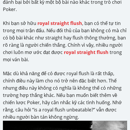
đánh bại bởi bất kỳ một bộ bài nào khác trong trò chơi
Poker.
Khi bạn sở hữu
royal straight flush
, bạn có thể tự tin
trong mọi trận đấu. Nếu đối thủ của bạn không có mà chỉ
có bộ bài khác như straight hay flush thông thường, bạn
rõ ràng là người chiến thắng. Chính vì vậy, nhiều người
chơi luôn mơ ước đạt được
royal straight flush
trong
mọi ván bài.
Mặc dù khả năng để có được royal flush là rất thấp,
chính điều này làm cho nó trở nên đặc biệt hơn. Thế
nhưng điều này không có nghĩa là không thể có những
trường hợp thắng khác. Nếu bạn muốn biết thêm về
chiến lược Poker, hãy cân nhắc kỹ các tình huống. Nhớ
rằng, câu hỏi “is a royal flush unbeatable?” vẫn được
nhiều người bàn tán không ngừng.