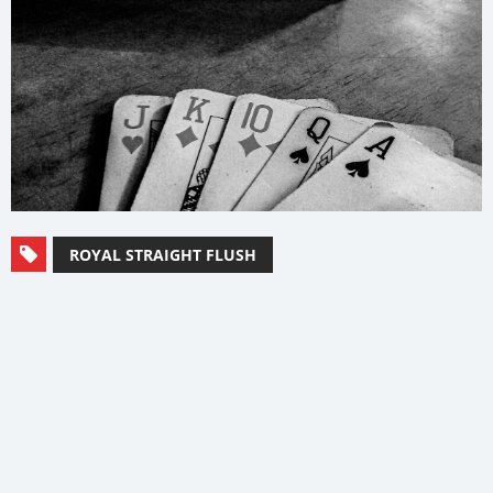
ROYAL STRAIGHT FLUSH