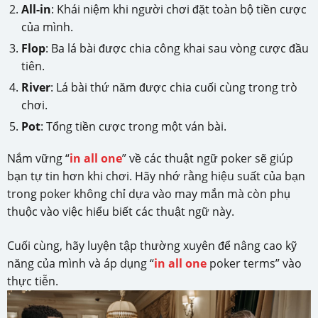
All-in
: Khái niệm khi người chơi đặt toàn bộ tiền cược
của mình.
Flop
: Ba lá bài được chia công khai sau vòng cược đầu
tiên.
River
: Lá bài thứ năm được chia cuối cùng trong trò
chơi.
Pot
: Tổng tiền cược trong một ván bài.
Nắm vững “
in all one
” về các thuật ngữ poker sẽ giúp
bạn tự tin hơn khi chơi. Hãy nhớ rằng hiệu suất của bạn
trong poker không chỉ dựa vào may mắn mà còn phụ
thuộc vào việc hiểu biết các thuật ngữ này.
Cuối cùng, hãy luyện tập thường xuyên để nâng cao kỹ
năng của mình và áp dụng “
in all one
poker terms” vào
thực tiễn.