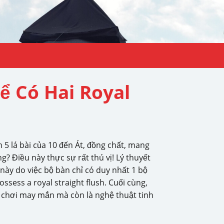
ể Có Hai Royal
 5 lá bài của 10 đến Át, đồng chất, mang
g? Điều này thực sự rất thú vị! Lý thuyết
này do việc bộ bàn chỉ có duy nhất 1 bộ
ossess a royal straight flush. Cuối cùng,
rò chơi may mắn mà còn là nghệ thuật tinh