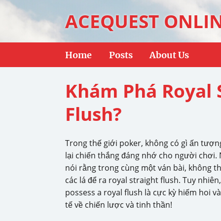
ACEQUEST ONLI
Home
Posts
About Us
Khám Phá Royal S
Flush?
Trong thế giới poker, không có gì ấn tượn
lại chiến thắng đáng nhớ cho người chơi. N
nói rằng trong cùng một ván bài, không th
các lá để ra royal straight flush. Tuy nhiê
possess a royal flush là cực kỳ hiếm hoi 
tế về chiến lược và tinh thần!