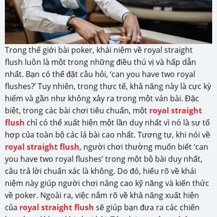
Trong thế giới bài poker, khái niệm về royal straight
flush luôn là một trong những điều thú vị và hấp dẫn
nhất. Bạn có thể đặt câu hỏi, ‘can you have two royal
flushes?’ Tuy nhiên, trong thực tế, khả năng này là cực kỳ
hiếm và gần như không xảy ra trong một ván bài. Đặc
biệt, trong các bài chơi tiêu chuẩn, một
royal straight
flush
chỉ có thể xuất hiện một lần duy nhất vì nó là sự tổ
hợp của toàn bộ các lá bài cao nhất. Tương tự, khi nói về
royal straight flush
, người chơi thường muốn biết ‘can
you have two royal flushes’ trong một bộ bài duy nhất,
câu trả lời chuẩn xác là không. Do đó, hiểu rõ về khái
niệm này giúp người chơi nâng cao kỹ năng và kiến thức
về poker. Ngoài ra, việc nắm rõ về khả năng xuất hiện
của
royal straight flush
sẽ giúp bạn đưa ra các chiến