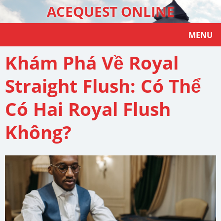
ACEQUEST ONLINE
MENU
Khám Phá Về Royal
Straight Flush: Có Thể
Có Hai Royal Flush
Không?