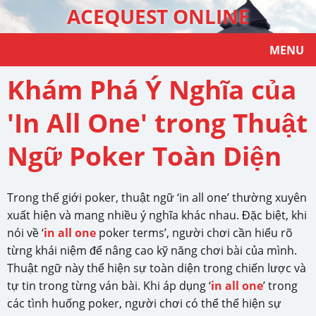
ACEQUEST ONLINE
MENU
Khám Phá Ý Nghĩa của
'In All One' trong Thuật
Ngữ Poker Toàn Diện
Trong thế giới poker, thuật ngữ ‘in all one’ thường xuyên
xuất hiện và mang nhiều ý nghĩa khác nhau. Đặc biệt, khi
nói về ‘
in all one
poker terms’, người chơi cần hiểu rõ
từng khái niệm để nâng cao kỹ năng chơi bài của mình.
Thuật ngữ này thể hiện sự toàn diện trong chiến lược và
tự tin trong từng ván bài. Khi áp dụng ‘
in all one
’ trong
các tình huống poker, người chơi có thể thể hiện sự