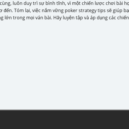
cùng, luôn duy trì sự bình tĩnh, vì một chiến lược chơi bài h
cơ đến. Tóm lại, việc nắm vững poker strategy tips sẽ giúp b
 lớn trong mọi ván bài. Hãy luyện tập và áp dụng các chiến