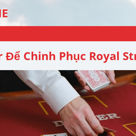
NE
 Để Chinh Phục Royal Str