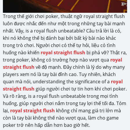
Trong thế giới chơi poker, thuật ngữ royal straight flush
luôn được nhắc đến như một trong những tay bài mạnh
nhất. Vậy, is a royal flush unbeatable? Câu trả lời là có,
khi nó không thể bị đánh bại bởi bất kỳ bài nào khác
trong trò chơi. Người chơi có thể tự hỏi, liệu có tình
huống nào khiến
royal straight flush
bị phá vỡ? Thật ra,
trong poker, không có trường hợp nào vượt qua
royal
straight flush
về độ mạnh. Đây chính là lý do why many
players xem nó là tay bài đỉnh cao. Tuy nhiên, khách
quan mà nói, understanding the significance of a
royal
straight flush
giúp người chơi tự tin hơn khi chơi poker.
Và rõ ràng, is a royal flush unbeatable trong mọi tình
huống, giúp người chơi nắm trong tay lợi thế tối đa. Tóm
lại,
royal straight flush
không chỉ mang giá trị lớn mà
còn là tay bài không thể nào vượt qua, làm cho game
poker trở nên hấp dẫn hơn bao giờ hết.