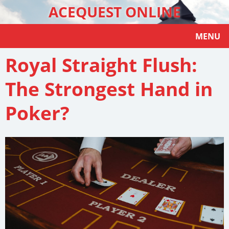
ACEQUEST ONLINE
MENU
Royal Straight Flush:
The Strongest Hand in
Poker?